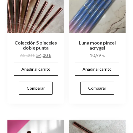
Colección 5 pinceles
Luna moon pincel
doble punta
acrygel
El
El
65,00
€
54,00
€
10,99
€
precio
precio
Añadir al carrito
Añadir al carrito
original
actual
era:
es:
65,00 €.
54,00 €.
Comparar
Comparar