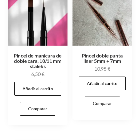
Pincel de manicura de
Pincel doble punta
doble cara, 10/11 mm
liner 5mm + 7mm
staleks
10,95
€
6,50
€
Añadir al carrito
Añadir al carrito
Comparar
Comparar