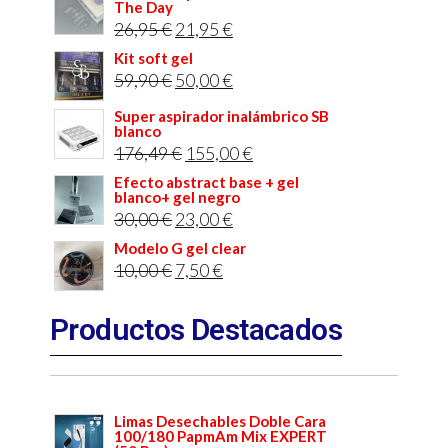
The Day
26,95
€
21,95
€
Kit soft gel
59,90
€
50,00
€
Super aspirador inalámbrico SB
blanco
176,49
€
155,00
€
Efecto abstract base + gel
blanco+ gel negro
30,00
€
23,00
€
Modelo G gel clear
10,00
€
7,50
€
Productos Destacados
Limas Desechables Doble Cara
100/180 PapmAm Mix EXPERT