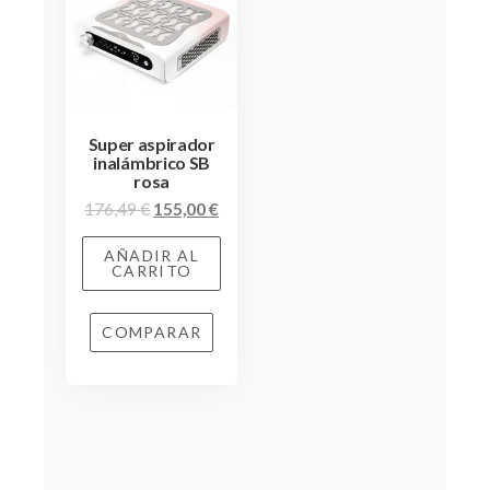
Super aspirador
inalámbrico SB
rosa
176,49
€
155,00
€
AÑADIR AL
CARRITO
COMPARAR