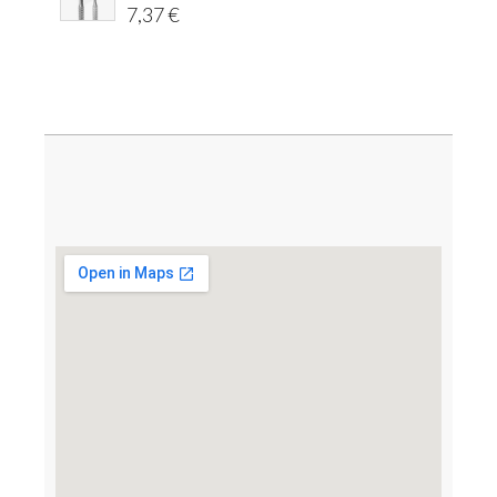
7,37
€