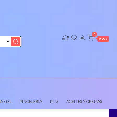
0
0,00 €
LY GEL
PINCELERIA
KITS
ACEITES Y CREMAS