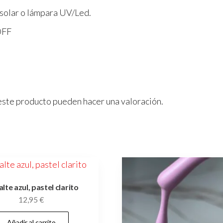
z solar o lámpara UV/Led.
OFF
este producto pueden hacer una valoración.
lte azul, pastel clarito
12,95
€
Añadir al carrito