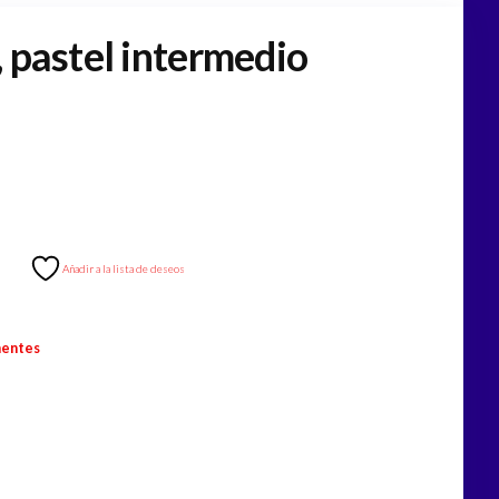
, pastel intermedio
Añadir a la lista de deseos
nentes