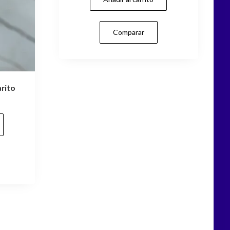
Comparar
arito